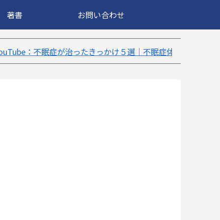
著書
お問い合わせ
ったきっかけ５選｜不眠症体験談
【18万再生】YouTu