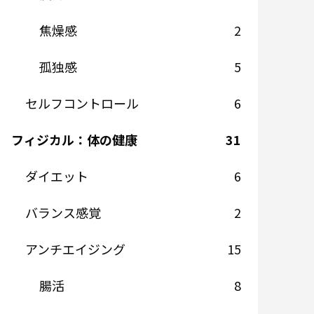
焦燥感
2
孤独感
5
セルフコントロール
6
フィジカル：体の健康
31
ダイエット
6
バランス感覚
2
アンチエイジング
15
腸活
8