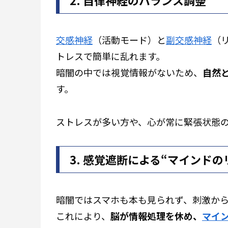
交感神経
（活動モード）と
副交感神経
（
トレスで簡単に乱れます。
暗闇の中では視覚情報がないため、
自然
す。
ストレスが多い方や、心が常に緊張状態
3. 感覚遮断による“マインドの
暗闇ではスマホも本も見られず、刺激か
これにより、
脳が情報処理を休め、
マイ