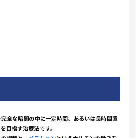
を完全な暗闇の中に一定時間、あるいは長時間置
善を目指す治療法
です。
）の調整と、
メラトニン
というホルモンの働きを