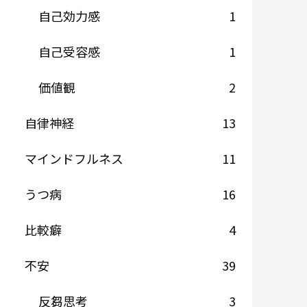
自己効力感
1
自己受容感
1
価値観
2
自律神経
13
マインドフルネス
11
うつ病
16
比較癖
4
不安
39
反芻思考
3