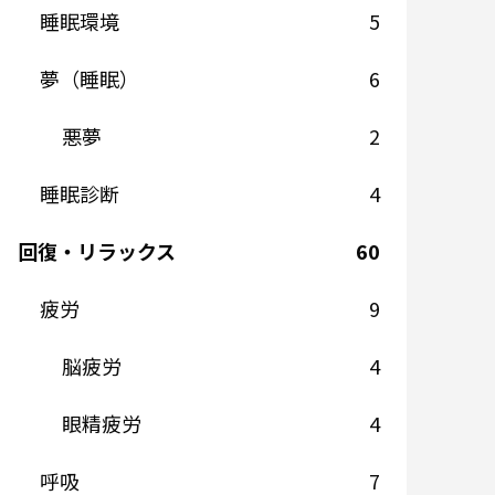
睡眠環境
5
夢（睡眠）
6
悪夢
2
睡眠診断
4
回復・リラックス
60
疲労
9
脳疲労
4
眼精疲労
4
呼吸
7