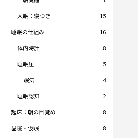
入眠：寝つき
15
睡眠の仕組み
16
体内時計
8
睡眠圧
5
眠気
4
睡眠認知
2
起床：朝の目覚め
8
昼寝・仮眠
8