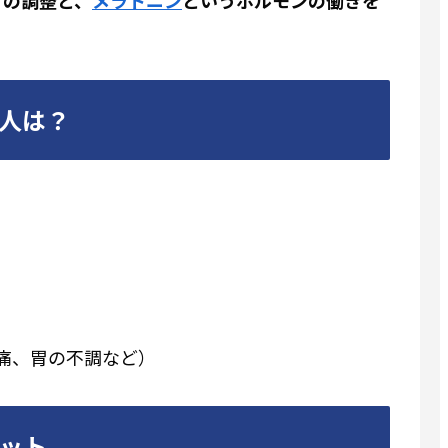
人は？
痛、胃の不調など）
ット